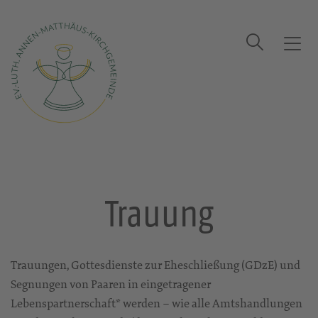
Suche
T
o
g
Startseite
Trauung
g
l
e
n
a
v
Trauung
i
g
a
t
Trauungen, Gottesdienste zur Eheschließung (GDzE) und
i
Segnungen von Paaren in eingetragener
o
Lebenspartnerschaft* werden – wie alle Amtshandlungen
n