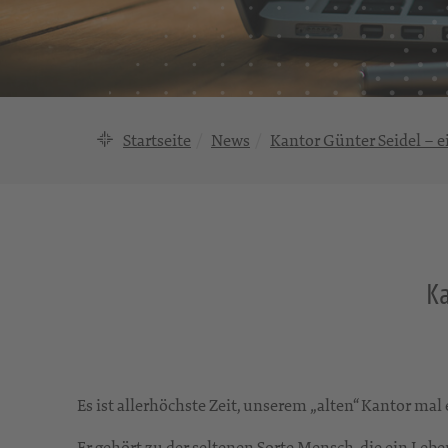
Startseite
News
Kantor Günter Seidel – e
Ka
Es ist allerhöchste Zeit, unserem „alten“ Kantor mal 
Er gehört zu der seltenen Sorte Mensch, die ein Leben