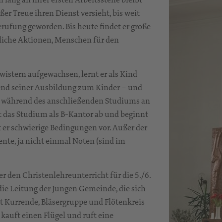
r Treue ihren Dienst versieht, bis weit
erufung geworden. Bis heute findet er große
liche Aktionen, Menschen für den
stern aufgewachsen, lernt er als Kind
rend seiner Ausbildung zum Kinder – und
d während des anschließenden Studiums an
ßt das Studium als B-Kantor ab und beginnt
 er schwierige Bedingungen vor. Außer der
te, ja nicht einmal Noten (sind im
 den Christenlehreunterricht für die 5./6.
 die Leitung der Jungen Gemeinde, die sich
ut Kurrende, Bläsergruppe und Flötenkreis
 kauft einen Flügel und ruft eine