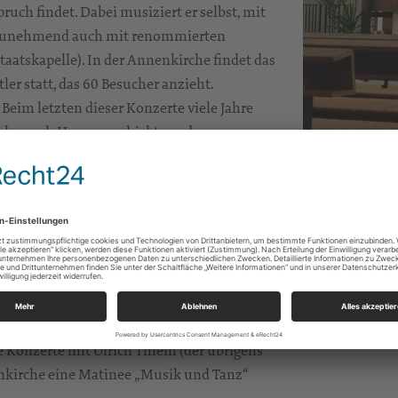
ch findet. Dabei musiziert er selbst, mit
d zunehmend auch mit renommierten
aatskapelle). In der Annenkirche findet das
er statt, das 60 Besucher anzieht.
Beim letzten dieser Konzerte viele Jahre
che nach Hause geschickt werden.
ung des Harfenquintetts von E.T.A.
(Klarinette) und Ivan Rebroff.
Altar in der M
 und Kasualien (=kirchliche
achten, Taufen, Trauungen, Bestattungen …
re lang an der HS für Kirchenmusik Klavier-
enarbeit mit den Partnergemeinden in Kamp
.
ie Konzerte mit Ulrich Thiem (der übrigens
nkirche eine Matinee „Musik und Tanz“