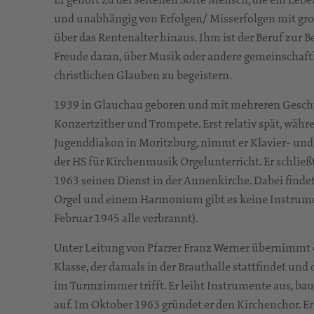
und unabhängig von Erfolgen/ Misserfolgen mit große
über das Rentenalter hinaus. Ihm ist der Beruf zur B
Freude daran, über Musik oder andere gemeinschaft
christlichen Glauben zu begeistern.
1939 in Glauchau geboren und mit mehreren Geschwi
Konzertzither und Trompete. Erst relativ spät, wäh
Jugenddiakon in Moritzburg, nimmt er Klavier- un
der HS für Kirchenmusik Orgelunterricht. Er schlie
1963 seinen Dienst in der Annenkirche. Dabei findet
Orgel und einem Harmonium gibt es keine Instrumen
Februar 1945 alle verbrannt).
Unter Leitung von Pfarrer Franz Werner übernimmt er
Klasse, der damals in der Brauthalle stattfindet und
im Turmzimmer trifft. Er leiht Instrumente aus, ba
auf. Im Oktober 1963 gründet er den Kirchenchor. Er