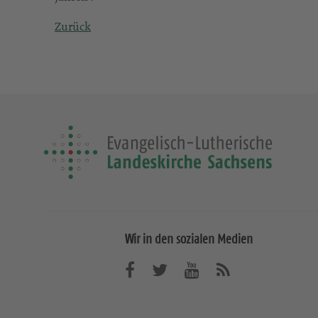
Zurück
Wir in den sozialen Medien
B
B
B
A
b
e
e
e
o