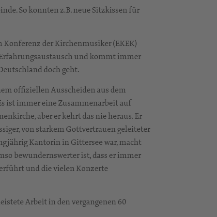
inde. So konnten z.B. neue Sitzkissen für
hen Konferenz der Kirchenmusiker (EKEK)
den Erfahrungsaustausch und kommt immer
 Deutschland doch geht.
inem offiziellen Ausscheiden aus dem
Es ist immer eine Zusammenarbeit auf
enkirche, aber er kehrt das nie heraus. Er
ässiger, von starkem Gottvertrauen geleiteter
angjährig Kantorin in Gittersee war, macht
Umso bewundernswerter ist, dass er immer
erführt und die vielen Konzerte
leistete Arbeit in den vergangenen 60