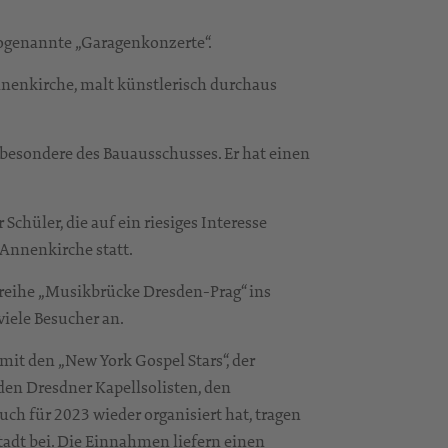
 sogenannte „Garagenkonzerte“.
Annenkirche, malt künstlerisch durchaus
nsbesondere des Bauausschusses. Er hat einen
Schüler, die auf ein riesiges Interesse
 Annenkirche statt.
reihe „Musikbrücke Dresden-Prag“ ins
viele Besucher an.
mit den „New York Gospel Stars“, der
en Dresdner Kapellsolisten, den
uch für 2023 wieder organisiert hat, tragen
tadt bei. Die Einnahmen liefern einen