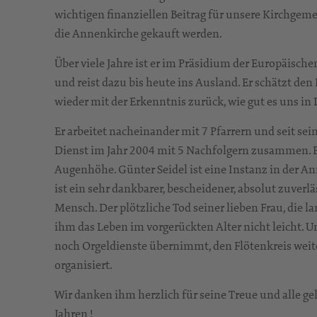
wichtigen finanziellen Beitrag für unsere Kirchgeme
die Annenkirche gekauft werden.
Über viele Jahre ist er im Präsidium der Europäisc
und reist dazu bis heute ins Ausland. Er schätzt 
wieder mit der Erkenntnis zurück, wie gut es uns in
Er arbeitet nacheinander mit 7 Pfarrern und seit se
Dienst im Jahr 2004 mit 5 Nachfolgern zusammen. 
Augenhöhe. Günter Seidel ist eine Instanz in der Ann
ist ein sehr dankbarer, bescheidener, absolut zuverl
Mensch. Der plötzliche Tod seiner lieben Frau, die l
ihm das Leben im vorgerückten Alter nicht leicht. 
noch Orgeldienste übernimmt, den Flötenkreis weit
organisiert.
Wir danken ihm herzlich für seine Treue und alle ge
Jahren !