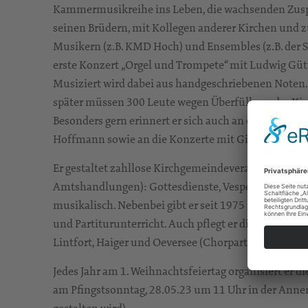
Kammermusikreihe ins Leben, die wachsenden Zuspru
seinen Brüdern, mit Kollegen anderer Kirchen un
Musikern (z.B. KMD Hoch) und Ensembles (z.B. der St
erste Konzert „Orgel und Trompete“ mit Ludwig Güttl
Musiziert wird dabei aus handgeschriebenen Noten. 
später müssen 300 Leute wegen Überfüllung der Kir
Besonders gern erinnert er sich auch an die Aufführ
Hoffmann sowie an die Konzerte mit Giora Feidman 
Er gestaltet zahllose Kirchgemeindeveranstaltungen
Amtshandlungen): Gottesdienste, Vespern zu Weihn
musikalisch. Nebenbei gibt er seit 1975 über 30 Jah
und Partiturunterricht. Auch pflegt er die Zusamm
Lintfort, Haiger und Oeversee (Chorpartnerschaften)
Jedes Jahr am 1. Weihnachtsfeiertag organisiert er d
am Pfingstsonntag, 28.05.23 um 11 Uhr in der Anne