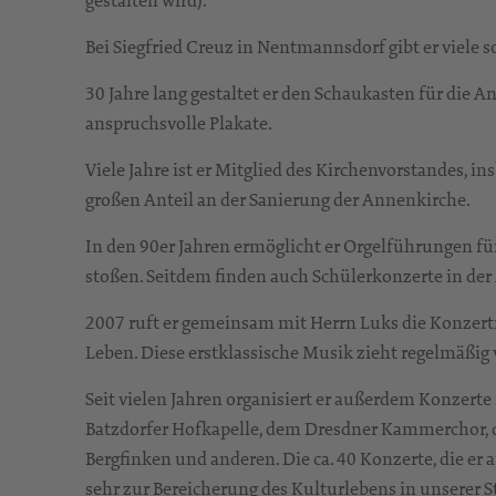
gestalten wird).
Bei Siegfried Creuz in Nentmannsdorf gibt er viele
30 Jahre lang gestaltet er den Schaukasten für die 
anspruchsvolle Plakate.
Viele Jahre ist er Mitglied des Kirchenvorstandes, i
großen Anteil an der Sanierung der Annenkirche.
In den 90er Jahren ermöglicht er Orgelführungen für 
stoßen. Seitdem finden auch Schülerkonzerte in der
2007 ruft er gemeinsam mit Herrn Luks die Konzert
Leben. Diese erstklassische Musik zieht regelmäßig 
Seit vielen Jahren organisiert er außerdem Konzerte 
Batzdorfer Hofkapelle, dem Dresdner Kammerchor, d
Bergfinken und anderen. Die ca. 40 Konzerte, die er a
sehr zur Bereicherung des Kulturlebens in unserer S