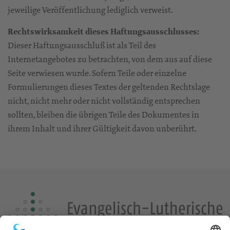
jeweilige Veröffentlichung lediglich verweist.
Rechtswirksamkeit dieses Haftungsausschlusses:
Dieser Haftungsausschluß ist als Teil des
Internetangebotes zu betrachten, von dem aus auf diese
Seite verwiesen wurde. Sofern Teile oder einzelne
Formulierungen dieses Textes der geltenden Rechtslage
nicht, nicht mehr oder nicht vollständig entsprechen
sollten, bleiben die übrigen Teile des Dokumentes in
ihrem Inhalt und ihrer Gültigkeit davon unberührt.