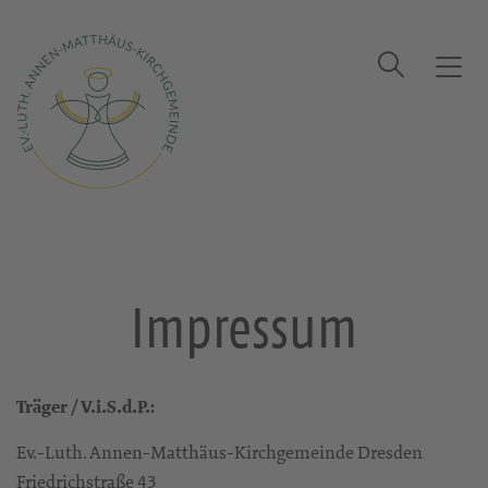
Suche
T
o
g
Startseite
Impressum
g
l
e
n
a
v
Impressum
i
g
a
t
Träger / V.i.S.d.P.:
i
o
Ev.-Luth. Annen-Matthäus-Kirchgemeinde Dresden
n
Friedrichstraße 43